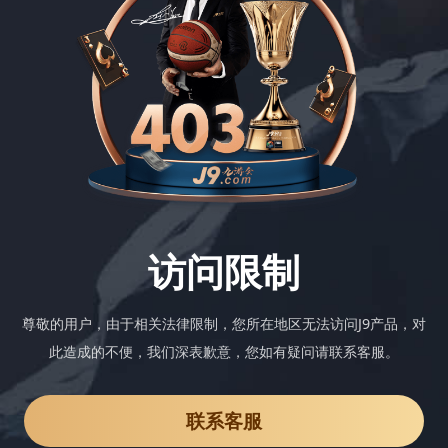
访问限制
尊敬的用户，由于相关法律限制，您所在地区无法访问J9产品，对
此造成的不便，我们深表歉意，您如有疑问请联系客服。
联系客服